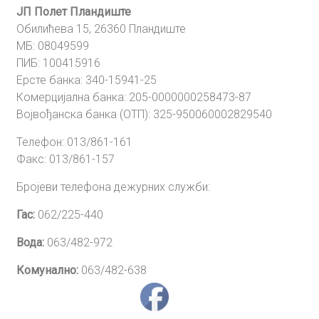
ЈП Полет Пландиште
Обилићева 15, 26360 Пландиште
МБ: 08049599
ПИБ: 100415916
Ерсте банка: 340-15941-25
Комерцијална банка: 205-0000000258473-87
Војвођанска банка (ОТП): 325-950060002829540
Телефон: 013/861-161
Факс: 013/861-157
Бројеви телефона дежурних служби:
Гас:
062/225-440
Вода:
063/482-972
Комунално:
063/482-638