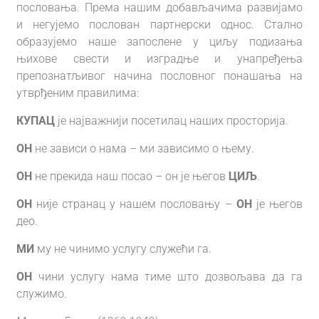
пословања. Према нашим добављачима развијамо
и негујемо послован партнерски однос. Стално
образујемо наше запослене у циљу подизања
њихове свести и изградње и унапређења
препознатљивог начина пословног понашања на
утврђеним правилима:
КУПАЦ
је најважнији посетилац наших просторија.
ОН
не зависи о нама – ми зависимо о њему.
ОН
не прeкида наш посао – он је његов
ЦИЉ
.
ОН
није странац у нашем пословању –
ОН
је његов
део.
МИ
му не чинимо услугу служећи га.
ОН
чини услугу нама тиме што дозвољава да га
служимо.