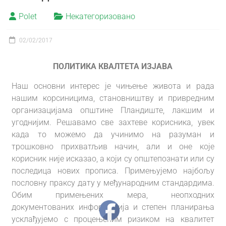
Polet
Некатегоризовано
02/02/2017
ПОЛИТИКА КВАЛТЕТА ИЗЈАВА
Наш основни интерес је чињење живота и рада
нашим корсиницима, становништву и привредним
организацијама општине Пландиште, лакшим и
угоднијим. Решавамо све захтеве корисника, увек
када то можемо да учинимо на разуман и
трошковно прихватљив начин, али и оне које
корисник није исказао, а који су општепознати или су
последица нових прописа. Примењујемо најбољу
пословну праксу дату у међународним стандардима.
Обим примењених мера, неопходних
документованих информација и степен планирања
усклађујемо с процењеним ризиком на квалитет