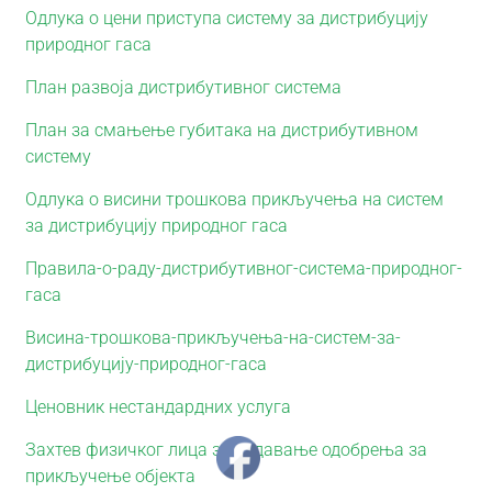
Одлука о цени приступа систему за дистрибуцију
природног гаса
План развоја дистрибутивног система
План за смањење губитака на дистрибутивном
систему
Одлука о висини трошкова прикључења на систем
за дистрибуцију природног гаса
Правила-о-раду-дистрибутивног-система-природног-
гаса
Висина-трошкова-прикључења-на-систем-за-
дистрибуцију-природног-гаса
Ценовник нестандардних услуга
Захтев физичког лица за издавање одобрења за
прикључење објекта