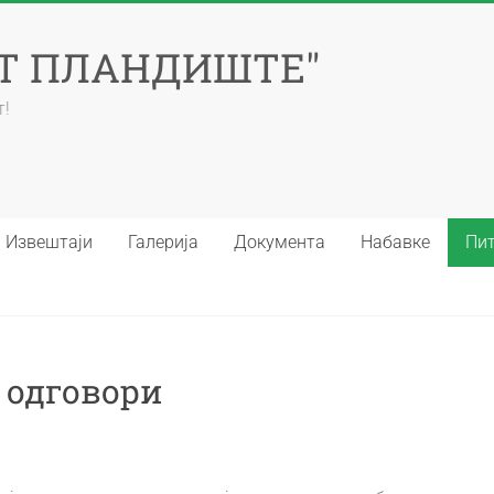
ЕТ ПЛАНДИШТЕ"
т!
Извештаји
Галерија
Документа
Набавке
Пит
 одговори