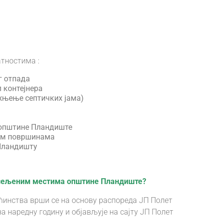
тностима :
г отпада
 контејнера
жњење септичких јама)
и општине Пландиште
ним површинама
 Пландишту
асељеним местима општине Пландиште?
инства врши се на основу распореда ЈП Полет
за наредну годину и објављује на сајту ЈП Полет