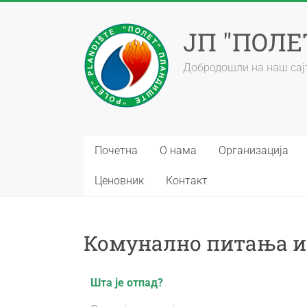
ЈП "ПОЛ
Добродошли на наш сај
Почетна
О нама
Организација
Ценовник
Контакт
Комунално питања и
Шта је отпад?