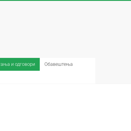
ања и одговори
Обавештења