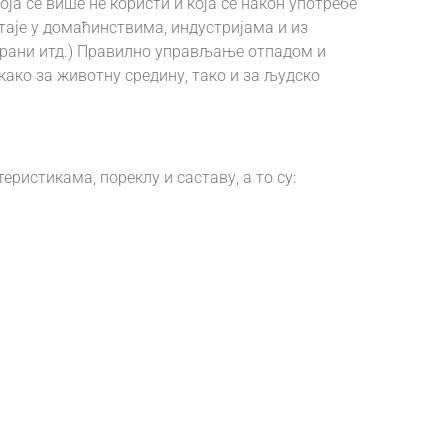
оја се више не користи и која се након употребе
таје у домаћинствима, индустријама и из
орани итд.) Правилно управљање отпадом и
како за животну средину, тако и за људско
еристикама, пореклу и саставу, а то су: