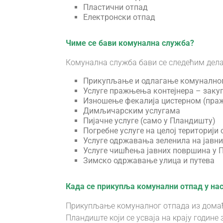
Пластични отпад
Електронски отпад
Чиме се бави комунална служба?
Комунална служба бави се следећим дела
Прикупљање и одлагање комунално
Услуге пражњења контејнера – закуп
Изношење фекалија цистерном (пра
Димљичарским услугама
Пијачне услуге (само у Пландишту)
Погребне услуге на целој териториј
Услуге одржавања зеленила на јав
Услуге чишћења јавних површина у
Зимско одржавање улица и путева
Када се прикупља комунални отпад у н
Прикупљање комуналног отпада из домаћ
Пландиште који се усваја на крају године 