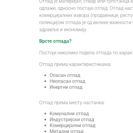
Отпад је материјал, ствар или супстанца к
одлаже, односно постаје отпад. Отпад нас
комерцијалних извора (продавнице, рест
селекцијом отпада је од велике важности 
здравље и економију.
Врсте отпада?
Постоји неколико подела отпада по каракт
Отпад према карактеристикама:
Опасан отпад
Неопасан отпад
Инертни отпад
Отпад према месту настанка:
Комунални отпад
Индустријски отпад
Комерцијални отпад
Метални отпад