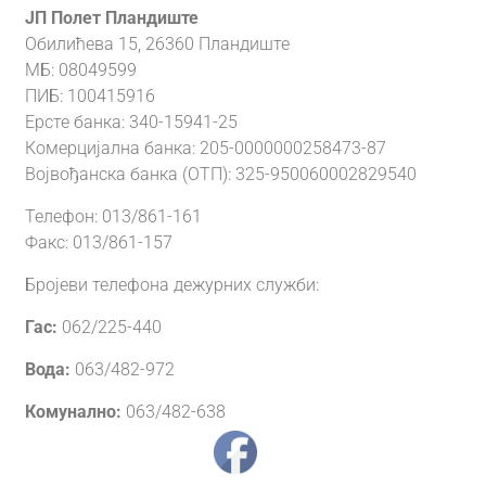
ЈП Полет Пландиште
Обилићева 15, 26360 Пландиште
МБ: 08049599
ПИБ: 100415916
Ерсте банка: 340-15941-25
Комерцијална банка: 205-0000000258473-87
Војвођанска банка (ОТП): 325-950060002829540
Телефон: 013/861-161
Факс: 013/861-157
Бројеви телефона дежурних служби:
Гас:
062/225-440
Вода:
063/482-972
Комунално:
063/482-638