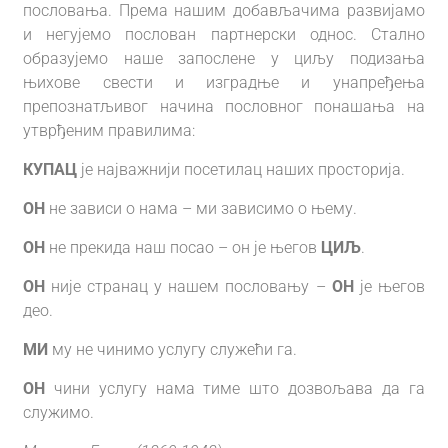
пословања. Према нашим добављачима развијамо
и негујемо послован партнерски однос. Стално
образујемо наше запослене у циљу подизања
њихове свести и изградње и унапређења
препознатљивог начина пословног понашања на
утврђеним правилима:
КУПАЦ
је најважнији посетилац наших просторија.
ОН
не зависи о нама – ми зависимо о њему.
ОН
не прeкида наш посао – он је његов
ЦИЉ
.
ОН
није странац у нашем пословању –
ОН
је његов
део.
МИ
му не чинимо услугу служећи га.
ОН
чини услугу нама тиме што дозвољава да га
служимо.