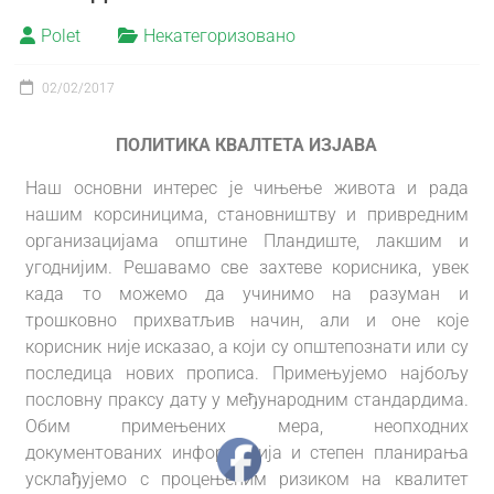
Polet
Некатегоризовано
02/02/2017
ПОЛИТИКА КВАЛТЕТА ИЗЈАВА
Наш основни интерес је чињење живота и рада
нашим корсиницима, становништву и привредним
организацијама општине Пландиште, лакшим и
угоднијим. Решавамо све захтеве корисника, увек
када то можемо да учинимо на разуман и
трошковно прихватљив начин, али и оне које
корисник није исказао, а који су општепознати или су
последица нових прописа. Примењујемо најбољу
пословну праксу дату у међународним стандардима.
Обим примењених мера, неопходних
документованих информација и степен планирања
усклађујемо с процењеним ризиком на квалитет