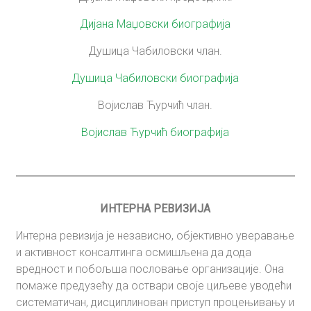
Дијана Маџовски биографија
Душица Чабиловски члан.
Душица Чабиловски биографија
Војислав Ћурчић члан.
Војислав Ћурчић биографија
ИНТЕРНА РЕВИЗИЈА
Интерна ревизија је независно, објективно уверавање
и активност консалтинга осмишљена да дода
вредност и побољша пословање организације. Она
помаже предузећу да оствари своје циљеве уводећи
систематичан, дисциплинован приступ процењивању и