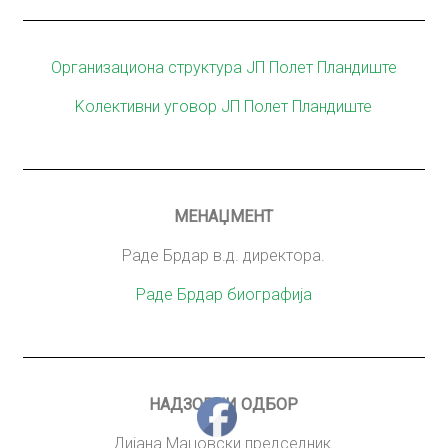
Организациона структура ЈП Полет Пландиште
Kолективни уговор ЈП Полет Пландиште
МЕНАЏМЕНТ
Раде Брдар в.д. директора.
Раде Брдар биографија
НАДЗОРНИ ОДБОР
Дијана Маџовски председник.