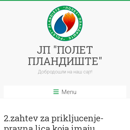
Skip
to
content
ЈП "ПОЛЕТ
ПЛАНДИШТЕ"
Добродошли на наш сајт!
Menu
2.zahtev za prikljucenje-
pravna lica koja imaju