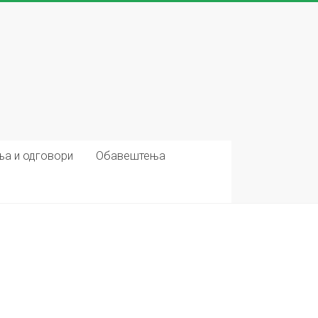
ња и одговори
Обавештења