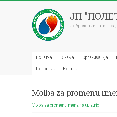
Skip
to
ЈП "ПОЛ
content
Добродошли на наш сајт
Почетна
О нама
Организација
Ценовник
Контакт
Molba za promenu imen
Molba za promenu imena na uplatnici