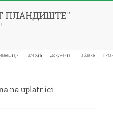
ЕТ ПЛАНДИШТЕ"
!
Извештаји
Галерија
Документа
Набавке
Пита
a na uplatnici