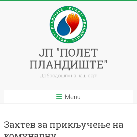
Skip
to
content
ЈП "ПОЛЕТ
ПЛАНДИШТЕ"
Добродошли на наш сајт!
Menu
Захтев за прикључење на
комуналну