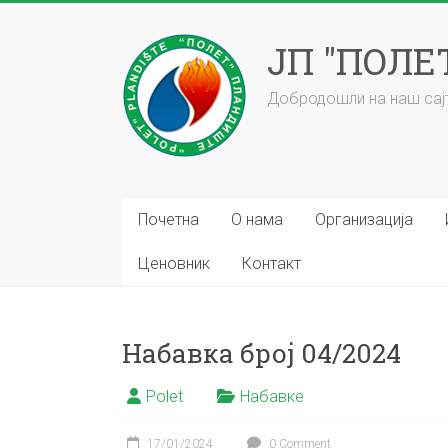
ЈП "ПОЛ
Добродошли на наш сајт
Почетна
О нама
Организација
Ценовник
Контакт
Набавка број 04/2024
Polet
Набавке
17/01/2024
0 Comment