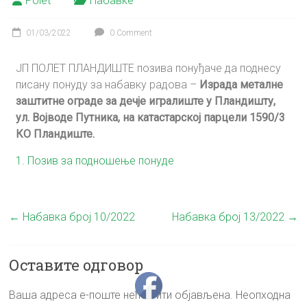
Polet
Набавке
01/03/2022
0 Comment
ЈП ПОЛЕТ ПЛАНДИШТЕ позива понуђаче да поднесу
писану понуду за набавку радова –
Израда металне
заштитне ограде за дечје игралиште у Пландишту,
ул. Војводе Путника, на катастарској парцели 1590/3
КО Пландиште.
1. Позив за подношење понуде
←
Набавка број 10/2022
Набавка број 13/2022
→
Оставите одговор
Ваша адреса е-поште неће бити објављена.
Неопходна