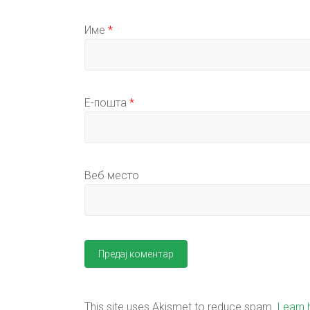
Име
*
Е-пошта
*
Веб место
This site uses Akismet to reduce spam.
Learn 