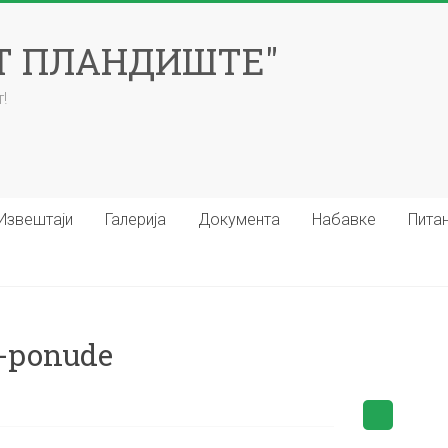
ЕТ ПЛАНДИШТЕ"
!
Извештаји
Галерија
Документа
Набавке
Пита
e-ponude