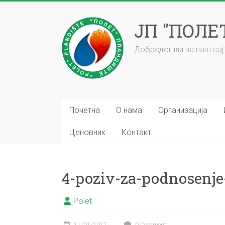
Skip
to
ЈП "ПОЛ
content
Добродошли на наш сајт
Почетна
О нама
Организација
Ценовник
Контакт
4-poziv-za-podnosenj
Polet