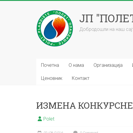
Skip
to
ЈП "ПОЛ
content
Добродошли на наш сајт
Почетна
О нама
Организација
Ценовник
Контакт
ИЗМЕНА КОНКУРСНЕ 
Polet