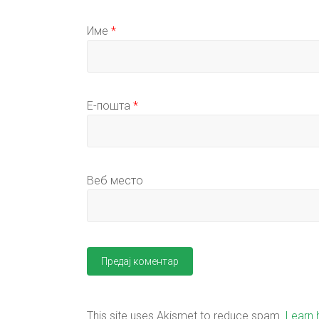
Име
*
Е-пошта
*
Веб место
This site uses Akismet to reduce spam.
Learn 