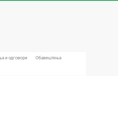
ња и одговори
Обавештења