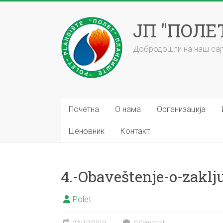
Skip
to
ЈП "ПОЛ
content
Добродошли на наш сајт
Почетна
О нама
Организација
Ценовник
Контакт
4.-Obaveštenje-o-zakl
Polet