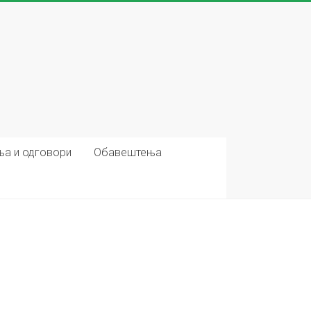
ња и одговори
Обавештења