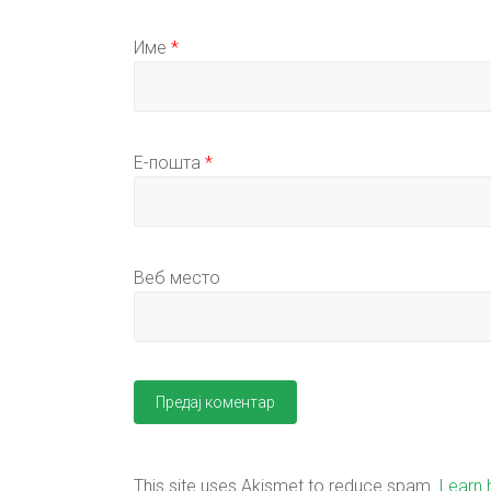
Име
*
Е-пошта
*
Веб место
This site uses Akismet to reduce spam.
Learn 