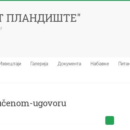
ЕТ ПЛАНДИШТЕ"
!
Извештаји
Галерија
Документа
Набавке
Пита
jučenom-ugovoru