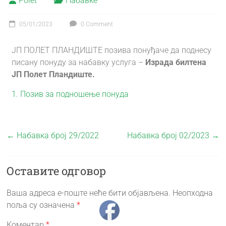
Polet
Набавке
05/01/2023
0 Comment
ЈП ПОЛЕТ ПЛАНДИШТЕ позива понуђаче да поднесу
писану понуду за набавку услуга –
Израда билтена
ЈП Полет Пландиште.
1. Позив за подношење понуда
←
Набавка број 29/2022
Набавка број 02/2023
→
Оставите одговор
Ваша адреса е-поште неће бити објављена.
Неопходна
поља су означена
*
Коментар
*