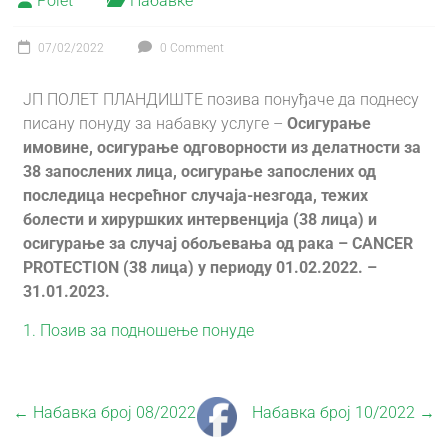
Polet
Набавке
07/02/2022
0 Comment
ЈП ПОЛЕТ ПЛАНДИШТЕ позива понуђаче да поднесу
писану понуду за набавку услуге –
Осигурање
имовине, осигурање одговорности из делатности за
38 запослених лица, осигурање запослених од
последица несрећног случаја-незгода, тежих
болести и хируршких интервенција (38 лица) и
осигурање за случај обољевања од рака – CANCER
PROTECTION (38 лица) у периоду 01.02.2022. –
31.01.2023.
1. Позив за подношење понуде
←
Набавка број 08/2022
Набавка број 10/2022
→