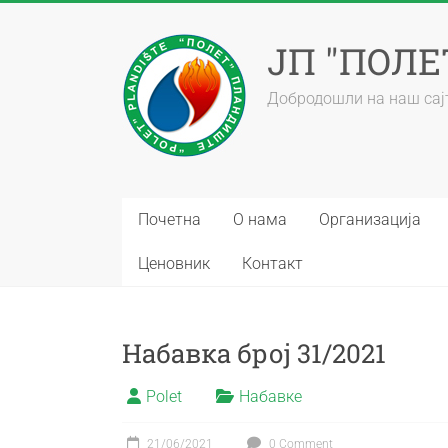
ЈП "ПОЛ
Добродошли на наш сај
Почетна
О нама
Организација
Ценовник
Контакт
Набавка број 31/2021
Polet
Набавке
21/06/2021
0 Comment