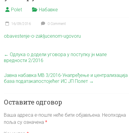
Polet
Набавке
16/09/2016
0 Comment
obavestenje-o-zakljucenom-ugovoru
←
Одлука о додели уговора у поступку јн мале
вредности 2/2016
Јавна набавка MВ 3/2016-Унапређење и централизација
база податакапостојећег ИС ЈП Полет
→
Оставите одговор
Ваша адреса е-поште неће бити објављена.
Неопходна
поља су означена
*