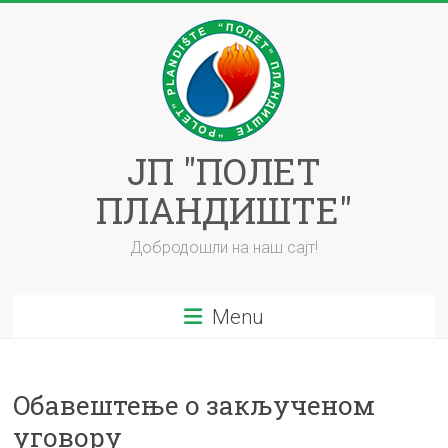
Skip
to
content
ЈП "ПОЛЕТ
ПЛАНДИШТЕ"
Добродошли на наш сајт!
Menu
Oбавештење о закљученом
уговору